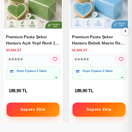
Premium Pasta Şeker
Premium Pasta Şeker
Hamuru Açık Yeşil Renk 1
Hamuru Bebek Mavisi Renk
Kg.
1 Kg.
SCARLET
SCARLET
Peşin Fiyatına 3 Taksit
Peşin Fiyatına 3 Taksit
189,90 TL
189,90 TL
Sepete Ekle
Sepete Ekle