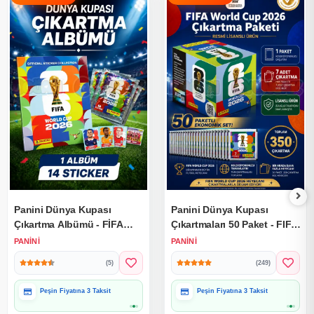
Panini Dünya Kupası
Panini Dünya Kupası
Çıkartma Albümü - FİFA
Çıkartmaları 50 Paket - FIFA
Dünya Kupası Çıkartma
World Cup 2026 Çıkartma
PANINI
PANINI
Albümü 2026
Paketi
(5)
(249)
Peşin Fiyatına 3 Taksit
Peşin Fiyatına 3 Taksit