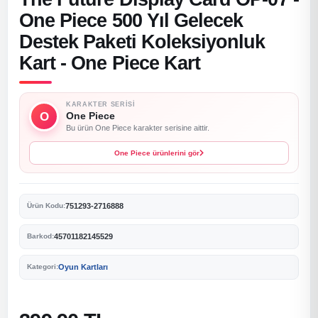
One Piece 500 Yıl Gelecek
Destek Paketi Koleksiyonluk
Kart - One Piece Kart
KARAKTER SERISI
O
One Piece
Bu ürün One Piece karakter serisine aittir.
One Piece ürünlerini gör
751293-2716888
Ürün Kodu:
45701182145529
Barkod:
Oyun Kartları
Kategori: