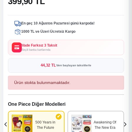
399,90 TL
En geç 10 Ağustos Pazartesi günü kargoda!
1000 TL ve Üzeri Ücretsiz Kargo
Vade Farksız 3 Taksit
Seçili banka kartlarında
44,32 TL
'den başlayan taksitlerle
Ürün stokta bulunmamaktadır.
One Piece Diğer Modelleri
500 Years in
Awakening Of
The Future
The New Era