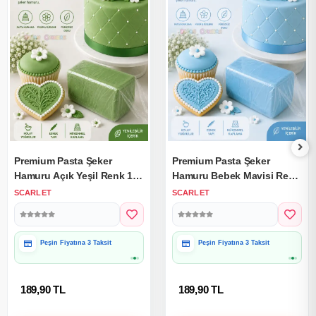
Premium Pasta Şeker
Premium Pasta Şeker
Hamuru Açık Yeşil Renk 1
Hamuru Bebek Mavisi Renk
Kg.
1 Kg.
SCARLET
SCARLET
Hediye Paketine Uygun
Hediye Paketine Uygun
189,90 TL
189,90 TL