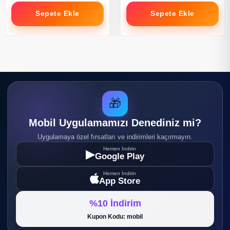
Sepete Ekle
Sepete Ekle
🎁
Mobil Uygulamamızı Denediniz mi?
Uygulamaya özel fırsatları ve indirimleri kaçırmayın.
Hemen İndirin
▶
Google Play
Hemen İndirin
App Store
%10 İndirim
Kupon Kodu: mobil