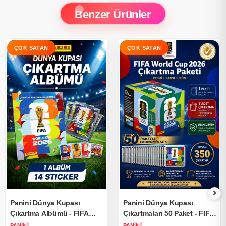
Benzer Ürünler
Panini Dünya Kupası
Panini Dünya Kupası
Çıkartma Albümü - FİFA
Çıkartmaları 50 Paket - FIFA
Dünya Kupası Çıkartma
World Cup 2026 Çıkartma
PANINI
PANINI