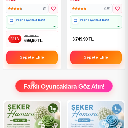
Albümü 2026
Paketi
(5)
(249)
Hediye Paketine Uygun
Hediye Paketine Uygun
799,90 TL
%13
3.749,90 TL
699,90 TL
Sepete Ekle
Sepete Ekle
Farklı Oyuncaklara Göz Atın!