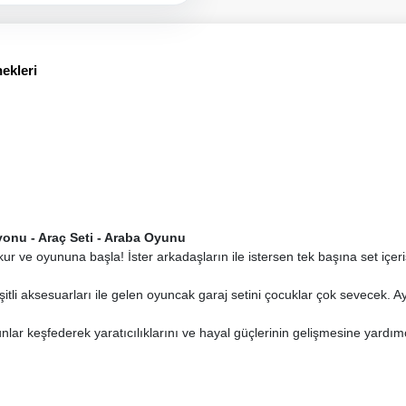
ekleri
asyonu - Araç Seti - Araba Oyunu
 kur ve oyununa başla! İster arkadaşların ile istersen tek başına set içe
şitli aksesuarları ile gelen oyuncak garaj setini çocuklar çok sevecek. Ay
lar keşfederek yaratıcılıklarını ve hayal güçlerinin gelişmesine yardım