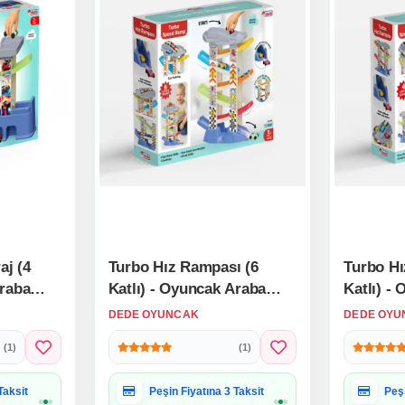
aj (4
Turbo Hız Rampası (6
Turbo Hı
Araba
Katlı) - Oyuncak Araba
Katlı) -
dıraklı
Seti Yarış Seti Kaydıraklı
Seti Yarı
DEDE OYUNCAK
DEDE OYU
i
Otopark Garaj Seti
Otopark 
(1)
(1)
 Uygun
Hediye Paketine Uygun
Hed