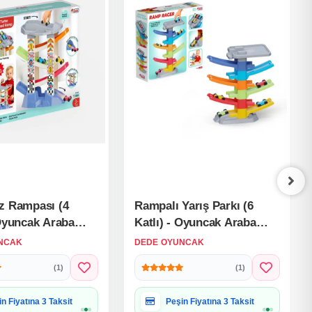
z Rampası (4
Rampalı Yarış Parkı (6
 Oyuncak Araba
Katlı) - Oyuncak Araba
ş Seti Kaydıraklı
Seti Yarış Seti Kaydıraklı
NCAK
DEDE OYUNCAK
Garaj Seti
Otopark Garaj Seti
(1)
(1)
iye Paketine Uygun
Hediye Paketine Uygun