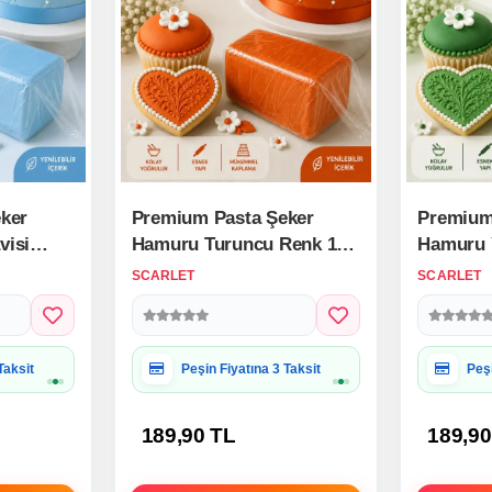
ker
Premium Pasta Şeker
Premium
visi
Hamuru Turuncu Renk 1
Hamuru Y
Kg.
SCARLET
SCARLET
 Uygun
Hediye Paketine Uygun
Hed
189,90 TL
189,90