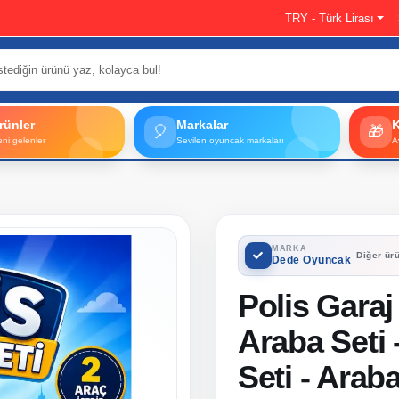
TRY - Türk Lirası
rünler
Markalar
🎈
🎁
eni gelenler
Sevilen oyuncak markaları
A
MARKA
Diğer ürü
Dede Oyuncak
Polis Garaj 
Araba Seti 
Seti - Ara