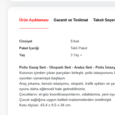
Ürün Açıklaması
Garanti ve Teslimat
Taksit Seçen
Cinsiyet
Erkek
Paket İçeriği
Tekli Paket
Yaş
3 Yaş +
Polis Garaj Seti - Otopark Seti - Araba Seti - Polis İst
Kutunun içinden çıkan parçaları birleştir, polis istasyonunu
oyunları oynamaya başlayın.
Araç yıkama, benzin istasyonu, otopark, trafik ışıkları ve çe
oyunu daha eğlenceli hale getirebilirsiniz.
Çocukların; el-göz koordinasyonlarını, odaklanma, yeni oyun
Çocuk sağlığına uygun kaliteli malzemelerden üretilmiştir.
Kutu ölçüsü: 43,4 x 9,5 x 34 cm.