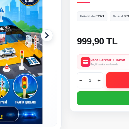
03371
869
Ürün Kodu:
Barkod:
999,90 TL
Vade Farksız 3 Taksit
Seçili banka kartlarında