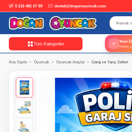
0 216 481 67 89
destek@doganoyuncak.com
Yeni Ü
⭐
Tüm Kategoriler
Raflara y
Ana Sayfa
Oyuncak
Oyuncak Araçlar
Garaj ve Yarış Setleri