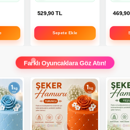
529,90 TL
469,90
e
Sepete Ekle
Farklı Oyuncaklara Göz Atın!