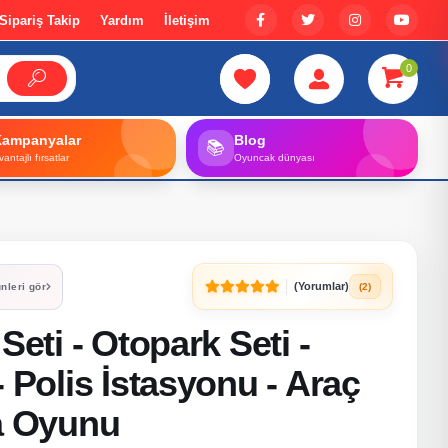
Sipariş Takip
Yardım
İletişim
0
Kampanyalar
Blog
📚
vantajlı fırsatlar
Oyuncak dünyası
(Yorumlar)
(2)
nleri gör
Seti - Otopark Seti -
- Polis İstasyonu - Araç
ba Oyunu