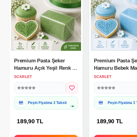
Premium Pasta Şeker
Premium Pasta Şe
Hamuru Açık Yeşil Renk 1
Hamuru Bebek Ma
Kg.
Renk 1 Kg.
SCARLET
SCARLET
Hediye Paketine Uygun
Hediye Paketine
189,90 TL
189,90 TL