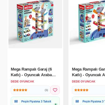
Mega Rampalı Garaj (6
Mega Rampalı Gar
Katlı) - Oyuncak Araba
Katlı) - Oyuncak 
Seti Yarış Seti Kaydıraklı
Seti Yarış Seti Kay
DEDE OYUNCAK
DEDE OYUNCAK
Otopark Garaj Seti
Otopark Garaj Set
(1)
Hediye Paketine Uygun
Hediye Paketine