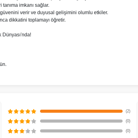
ri tanıma imkanı sağlar.
venini verir ve duyusal gelişimini olumlu etkiler.
 dikkatini toplamayı öğretir.
k Dünyası'nda!
ün.
(2)
(0)
(0)