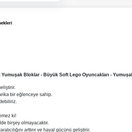
ekleri
ft Yumuşak Bloklar - Büyük Soft Lego Oyuncakları - Yumuşa
iştirir.
rika bir eğlenceye sahip.
ebiliriz.
emez ki!
kilde birşey olmayacaktır.
ıcılığını arttırır ve hayal gücünü geliştirir.