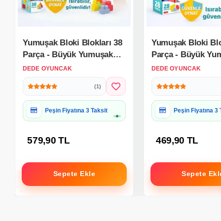
Yumuşak Bloki Blokları 38
Yumuşak Bloki Blo
Parça - Büyük Yumuşak
Parça - Büyük Yu
Bloklar - Büyük Soft Lego
Bloklar - Büyük S
DEDE OYUNCAK
DEDE OYUNCAK
Oyuncakları
Oyuncakları
(1)
Hediye Paketine Uygun
Hediye Paketine
579,90 TL
469,90 TL
Sepete Ekle
Sepete Ekl