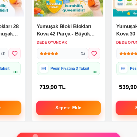
kları 28
Yumuşak Bloki Blokları
Yumuşak 
muşak
Kova 42 Parça - Büyük
Kova 30 
oft Lego
Yumuşak Bloklar - Büyük
Yumuşak 
DEDE OYUNCAK
DEDE OYU
Soft Lego Oyuncakları
Soft Leg
(1)
(1)
 Uygun
Hediye Paketine Uygun
Hed
719,90 TL
539,90
e
Sepete Ekle