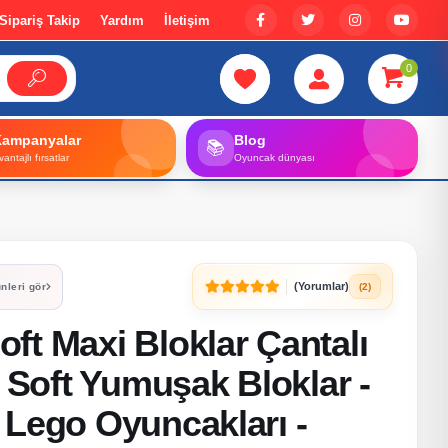
Sipariş Takip
Yardım
İletişim
0
Kampanyalar
Blog
📚
vantajlı fırsatlar
Oyuncak dünyası
(Yorumlar)
(2)
nleri gör
ft Maxi Bloklar Çantalı
- Soft Yumuşak Bloklar -
 Lego Oyuncakları -