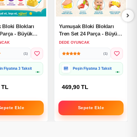
Bloki Blokları
Yumuşak Bloki Blokları
Parça - Büyük
Tren Set 24 Parça - Büyük
Bloklar - Büyük
Yumuşak Bloklar - Büyük
NCAK
DEDE OYUNCAK
o Oyuncakları
Soft Lego Oyuncakları
(1)
(1)
iye Paketine Uygun
Hediye Paketine Uygun
 TL
469,90 TL
Sepete Ekle
Sepete Ekle