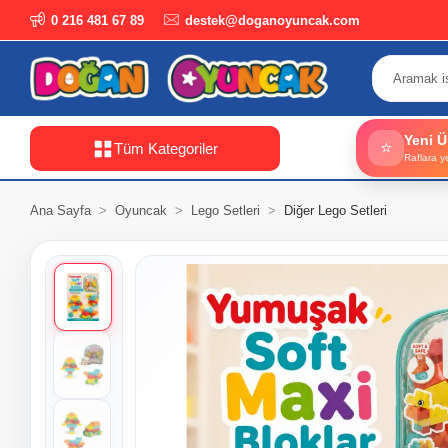
0 216 481 67 89
destek@doganoyuncak.com
Yeni Ü
⭐
Tüm Kategoriler
Raflara y
Ana Sayfa
Oyuncak
Lego Setleri
Diğer Lego Setleri