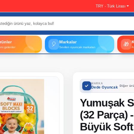
TRY - Türk Lirası
rünler
Markalar
🎈
🎁
eni gelenler
Sevilen oyuncak markaları
A
MARKA
Diğer ürü
Dede Oyuncak
Yumuşak So
(32 Parça) 
Büyük Soft