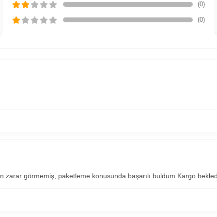
(0)
(0)
rün zarar görmemiş, paketleme konusunda başarılı buldum Kargo bekled