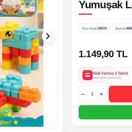
Yumuşak Le
04072
869
Ürün Kodu:
Barkod:
1.149,90 TL
Vade Farksız 3 Taksit
Seçili banka kartlarında