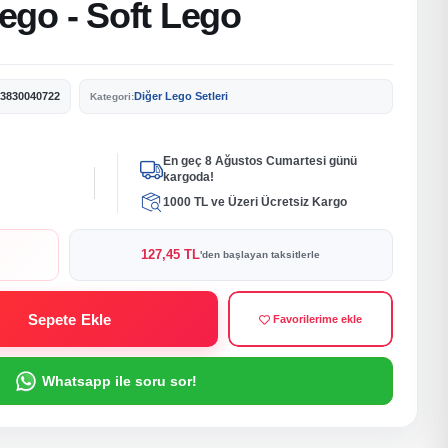
go - Soft Lego
3830040722
Diğer Lego Setleri
Kategori:
En geç 8 Ağustos Cumartesi günü
kargoda!
1000 TL ve Üzeri Ücretsiz Kargo
127,45 TL
'den başlayan taksitlerle
Sepete Ekle
Favorilerime ekle
Whatsapp ile soru sor!