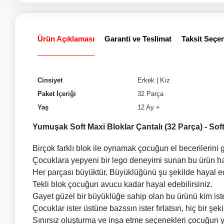
Ürün Açıklaması
Garanti ve Teslimat
Taksit Seçen
Cinsiyet
Erkek
|
Kız
Paket İçeriği
32 Parça
Yaş
12 Ay +
Yumuşak Soft Maxi Bloklar Çantalı (32 Parça) - So
Birçok farklı blok ile oynamak çocuğun el becerilerini gel
Çocuklara yepyeni bir lego deneyimi sunan bu ürün ha
Her parçası büyüktür. Büyüklüğünü şu şekilde hayal ed
Tekli blok çocuğun avucu kadar hayal edebilirsiniz.
Gayet güzel bir büyüklüğe sahip olan bu ürünü kim ist
Çocuklar ister üstüne bazssın ister fırlatsın, hiç bir şe
Sınırsız oluşturma ve inşa etme seçenekleri çocuğun yarat