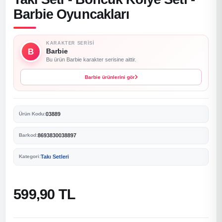
Barbie Oyuncakları
KARAKTER SERISI
B
Barbie
Bu ürün Barbie karakter serisine aittir.
Barbie ürünlerini gör
03889
Ürün Kodu:
8693830038897
Barkod:
Takı Setleri
Kategori:
599,90 TL