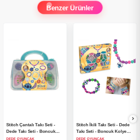
Benzer Ürünler
Stitch Çantalı Takı Seti -
Stitch İkili Takı Seti - Dede
Dede Takı Seti - Boncuk
Takı Seti - Boncuk Kolye
Kolye Seti - Stitch Takı Seti
Seti - Disney Stitch Takı
DEDE OYUNCAK
DEDE OYUNCAK