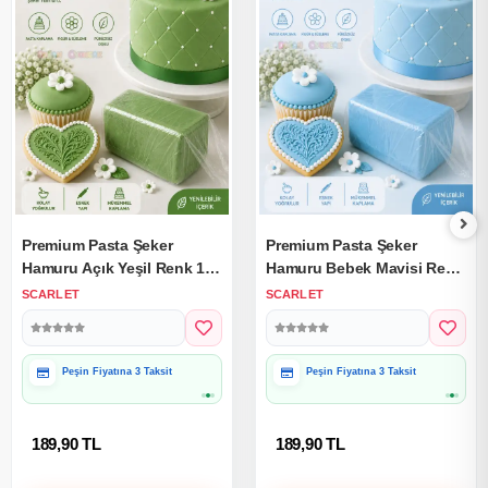
Premium Pasta Şeker
Premium Pasta Şeker
Hamuru Açık Yeşil Renk 1
Hamuru Bebek Mavisi Renk
Kg.
1 Kg.
SCARLET
SCARLET
Peşin Fiyatına 3 Taksit
Peşin Fiyatına 3 Taksit
189,90 TL
189,90 TL