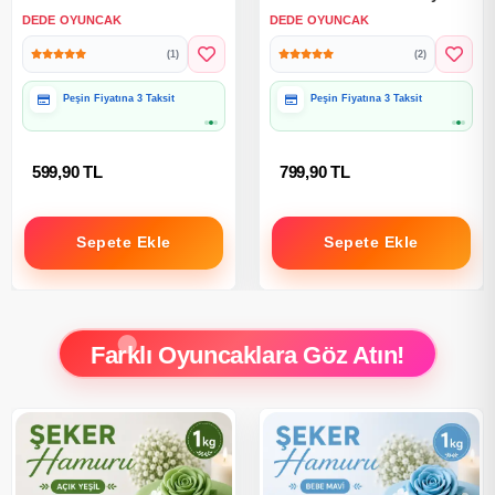
Kolye Seti - Stitch Takı Seti
Seti - Disney Stitch Takı
DEDE OYUNCAK
DEDE OYUNCAK
Seti Bilezik Kolye Seti
(1)
(2)
Peşin Fiyatına 3 Taksit
Peşin Fiyatına 3 Taksit
Hediye Paketine Uygun
Hediye Paketine Uygun
599,90 TL
799,90 TL
Sepete Ekle
Sepete Ekle
Farklı Oyuncaklara Göz Atın!