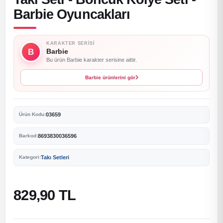
Barbie Oyuncakları
KARAKTER SERISI
B
Barbie
Bu ürün Barbie karakter serisine aittir.
Barbie ürünlerini gör
03659
Ürün Kodu:
8693830036596
Barkod:
Takı Setleri
Kategori:
829,90 TL