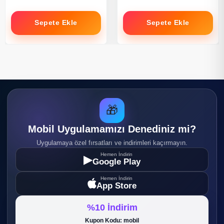
Sepete Ekle
Sepete Ekle
🎁
Mobil Uygulamamızı Denediniz mi?
Uygulamaya özel fırsatları ve indirimleri kaçırmayın.
Hemen İndirin
▶
Google Play
Hemen İndirin
App Store
%10 İndirim
Kupon Kodu: mobil