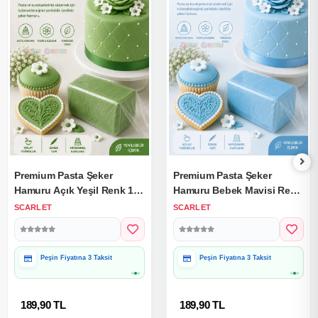
Premium Pasta Şeker
Premium Pasta Şeker
Hamuru Açık Yeşil Renk 1
Hamuru Bebek Mavisi Renk
Kg.
1 Kg.
SCARLET
SCARLET
Peşin Fiyatına 3 Taksit
Peşin Fiyatına 3 Taksit
189,90 TL
189,90 TL