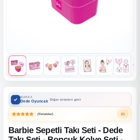
MARKA
Diğer ürünleri gör
Dede Oyuncak
(Yorumlar)
(2)
Barbie Sepetli Takı Seti - Dede
Takı Seti - Boncuk Kolye Seti -