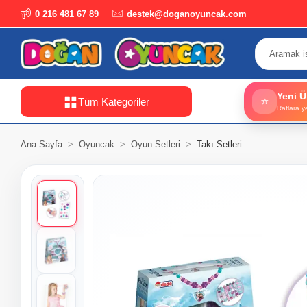
0 216 481 67 89
destek@doganoyuncak.com
Yeni Ü
⭐
Tüm Kategoriler
Raflara y
Ana Sayfa
Oyuncak
Oyun Setleri
Takı Setleri