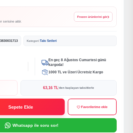
Frozen ürünlerini gör
serisine aittir.
3830031713
Takı Setleri
Kategori:
En geç 8 Ağustos Cumartesi günü
kargoda!
1000 TL ve Üzeri Ücretsiz Kargo
63,16 TL
'den başlayan taksitlerle
Sepete Ekle
Favorilerime ekle
Whatsapp ile soru sor!