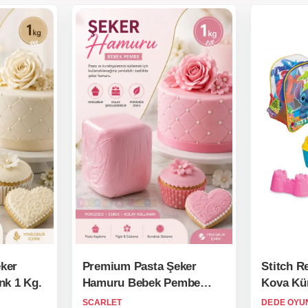
ker
Premium Pasta Şeker
Stitch Re
nk 1 Kg.
Hamuru Bebek Pembe
Kova Kür
Renk 1 Kg.
SCARLET
DEDE OYU