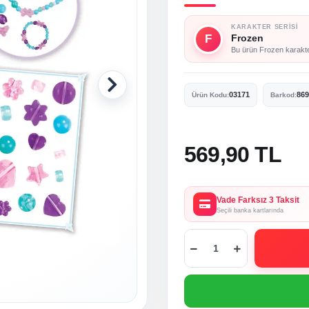
KARAKTER SERISI
F
Frozen
Bu ürün Frozen karakter 
03171
869
Ürün Kodu:
Barkod:
569,90 TL
Vade Farksız 3 Taksit
Seçili banka kartlarında