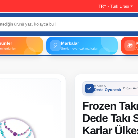
TRY - Türk Lirası
rünler
Markalar
🎈
🎁
eni gelenler
Sevilen oyuncak markaları
A
MARKA
Diğer ürü
Dede Oyuncak
Frozen Takı
Dede Takı S
Karlar Ülkes