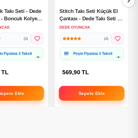
k Takı Seti - Dede
Stitch Takı Seti Küçük El
i - Boncuk Kolye
Çantası - Dede Takı Seti -
sney Stitch Takı
Boncuk Kolye Seti -
NCAK
DEDE OYUNCAK
zik Kolye Seti
Disney Stitch Takı Seti
(2)
(2)
iye Paketine Uygun
Hediye Paketine Uygun
 TL
569,90 TL
Sepete Ekle
Sepete Ekle