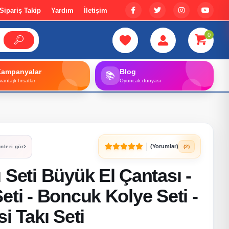
Sipariş Takip
Yardım
İletişim
0
Kampanyalar
Blog
📚
vantajlı fırsatlar
Oyuncak dünyası
(Yorumlar)
(2)
nleri gör
 Seti Büyük El Çantası -
eti - Boncuk Kolye Seti -
i Takı Seti