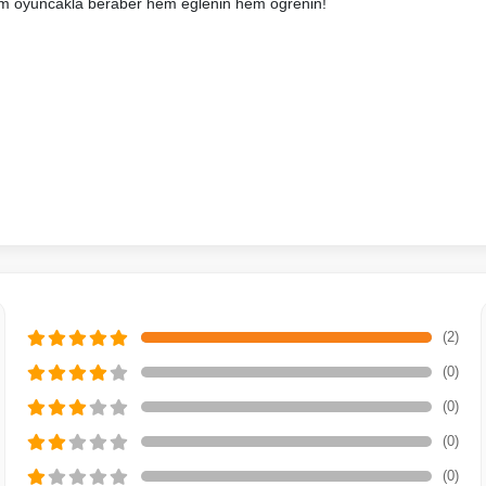
şem oyuncakla beraber hem eğlenin hem öğrenin!
(2)
(0)
(0)
(0)
(0)