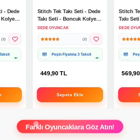
ti - Dede
Stitch Tek Takı Seti - Dede
Stitch Te
 Kolye
Takı Seti - Boncuk Kolye
Takı Set
h Takı
Seti - Disney Stitch Takı
Seti - Di
DEDE OYUNCAK
DEDE OYU
Seti
Seti Bilezik Kolye Seti
Seti Bile
(2)
(2)
 Uygun
Hediye Paketine Uygun
Hed
449,90 TL
569,90
e
Sepete Ekle
Farklı Oyuncaklara Göz Atın!