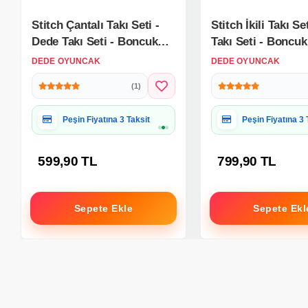
Stitch Çantalı Takı Seti -
Stitch İkili Takı Se
Dede Takı Seti - Boncuk
Takı Seti - Boncuk
Kolye Seti - Stitch Takı
Seti - Disney Stitc
DEDE OYUNCAK
DEDE OYUNCAK
Seti
Seti Bilezik Kolye 
(1)
Hediye Paketine Uygun
Hediye Paketine
599,90 TL
799,90 TL
Sepete Ekle
Sepete Ekl