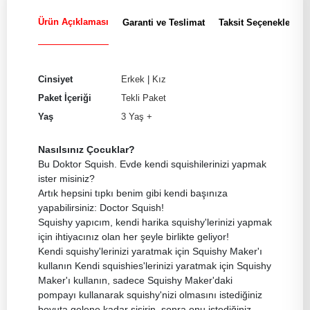
Ürün Açıklaması
Garanti ve Teslimat
Taksit Seçenekleri
Cinsiyet
Erkek
|
Kız
Paket İçeriği
Tekli Paket
Yaş
3 Yaş +
Nasılsınız Çocuklar?
Bu Doktor Squish. Evde kendi squishilerinizi yapmak
ister misiniz?
Artık hepsini tıpkı benim gibi kendi başınıza
yapabilirsiniz: Doctor Squish!
Squishy yapıcım, kendi harika squishy'lerinizi yapmak
için ihtiyacınız olan her şeyle birlikte geliyor!
Kendi squishy'lerinizi yaratmak için Squishy Maker'ı
kullanın Kendi squishies'lerinizi yaratmak için Squishy
Maker'ı kullanın, sadece Squishy Maker'daki
pompayı kullanarak squishy'nizi olmasını istediğiniz
boyuta gelene kadar şişirin, sonra onu istediğiniz