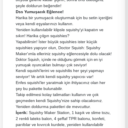
şeyle doldurun beğendin!
Dss Yumuşacık Eğlence!
Harika bir yumuşacık oluşturmak için bu setin içeriğini
veya kendi eşyalarınızı kullanın.
Yeniden kullanılabilir klipsle squishy'yi kapatın ve
sıkın! Harika çılgın squishies?
Yapabilirsin! İster büyük squishies ister küçük
squishies yapıyor olun, Doctor Squish: Squishy
Maker'ımla elleriniz squishy eğlencesiyle dolu olacak!
Doktor Squish, içinde ne olduğunu görmek için en iyi
yumuşak oyuncakları bulmayı çok seviyor!
Kendi squishi'lerini ve squishilis her şeyi yapmayı
seviyor! Ve artık kendi squishy yapıcısı var!
Enfes squishi'ler yaratmak için ihtiyacınız olan her
şey bu pakette bulunabilir.
Takip edilmesi kolay talimatları kullanın ve çok
geçmeden kendi Squishy'nize sahip olacaksınız.
Yeniden doldurma paketleri de mevcuttur.
İçerik:
Squishy Maker Station, 1 kaşık ve slime tozu,
2 renkli lateks balon, 4 şeffaf TPR balonu, konfeti,
parıltılar ve kıvırcık kurdele, yeniden kullanılabilir