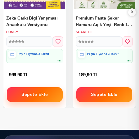
Zeka Çarkı Bigi Yarışması
Premium Pasta Şeker
Anaokulu Versiyonu
Hamuru Açık Yeşil Renk 1
Kg.
FUNCY
SCARLET
Peşin Fiyatına 3 Taksit
Peşin Fiyatına 3 Taksit
Hediye Paketine Uygun
Hediye Paketine Uygun
999,90 TL
189,90 TL
Sepete Ekle
Sepete Ekle