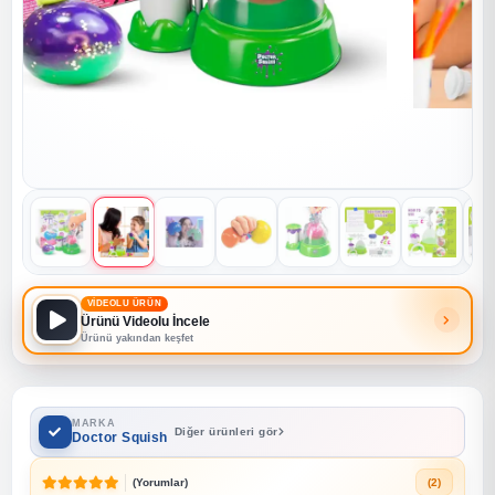
VİDEOLU ÜRÜN
Ürünü Videolu İncele
Ürünü yakından keşfet
MARKA
Diğer ürünleri gör
Doctor Squish
(Yorumlar)
(2)