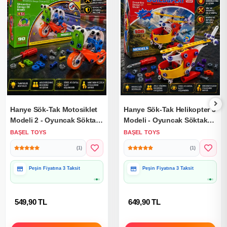
Hanye Sök-Tak Motosiklet
Hanye Sök-Tak Helikopter 3
Modeli 2 - Oyuncak Söktak
Modeli - Oyuncak Söktak
Motorsiklet Modeli - Lego
Helikopter Modeli - Lego
BAŞEL TOYS
BAŞEL TOYS
Setleri
Setleri
(1)
(1)
Hediye Paketine Uygun
Hediye Paketine Uygun
549,90 TL
649,90 TL