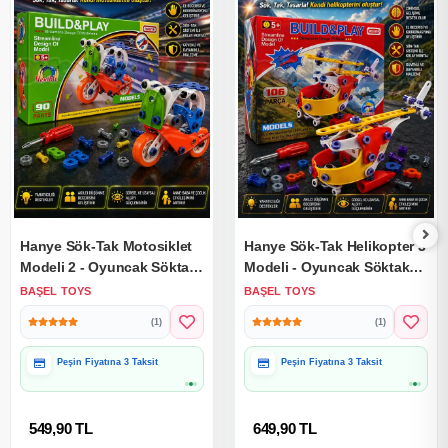
Hanye Sök-Tak Motosiklet
Hanye Sök-Tak Helikopter 3
Modeli 2 - Oyuncak Söktak
Modeli - Oyuncak Söktak
Motorsiklet Modeli - Lego
Helikopter Modeli - Lego
BAŞEL TOYS
BAŞEL TOYS
Setleri
Setleri
(1)
(1)
Hediye Paketine Uygun
Hediye Paketine Uygun
549,90 TL
649,90 TL