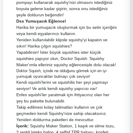
pompayı kullanarak squishy'nizi olmasını istediğiniz
boyuta gelene kadar şişirin, sonra onu istediğiniz
şeyle doldurun beğendin!
Dss Yumuşacık Eğlence!
Harika bir yumuşacık oluşturmak için bu setin içeriğini
veya kendi eşyalarınızı kullanın.
Yeniden kullanılabilir klipsle squishy'yi kapatın ve
sıkın! Harika çılgın squishies?
Yapabilirsin! İster büyük squishies ister küçük
squishies yapıyor olun, Doctor Squish: Squishy
Maker'ımla elleriniz squishy eğlencesiyle dolu olacak!
Doktor Squish, içinde ne olduğunu görmek için en iyi
yumuşak oyuncakları bulmayı çok seviyor!
Kendi squishi'lerini ve squishilis her şeyi yapmayı
seviyor! Ve artık kendi squishy yapıcısı var!
Enfes squishi'ler yaratmak için ihtiyacınız olan her
şey bu pakette bulunabilir.
Takip edilmesi kolay talimatları kullanın ve çok
geçmeden kendi Squishy'nize sahip olacaksınız.
Yeniden doldurma paketleri de mevcuttur.
İçerik:
Squishy Maker Station, 1 kaşık ve slime tozu,
2 renkli lateks balon, 4 şeffaf TPR balonu, konfeti,