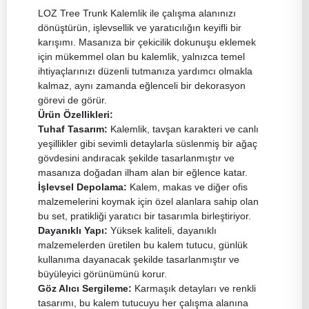
LOZ Tree Trunk Kalemlik ile çalışma alanınızı
dönüştürün, işlevsellik ve yaratıcılığın keyifli bir
karışımı. Masanıza bir çekicilik dokunuşu eklemek
için mükemmel olan bu kalemlik, yalnızca temel
ihtiyaçlarınızı düzenli tutmanıza yardımcı olmakla
kalmaz, aynı zamanda eğlenceli bir dekorasyon
görevi de görür.
Ürün Özellikleri:
Tuhaf Tasarım:
Kalemlik, tavşan karakteri ve canlı
yeşillikler gibi sevimli detaylarla süslenmiş bir ağaç
gövdesini andıracak şekilde tasarlanmıştır ve
masanıza doğadan ilham alan bir eğlence katar.
İşlevsel Depolama:
Kalem, makas ve diğer ofis
malzemelerini koymak için özel alanlara sahip olan
bu set, pratikliği yaratıcı bir tasarımla birleştiriyor.
Dayanıklı Yapı:
Yüksek kaliteli, dayanıklı
malzemelerden üretilen bu kalem tutucu, günlük
kullanıma dayanacak şekilde tasarlanmıştır ve
büyüleyici görünümünü korur.
Göz Alıcı Sergileme:
Karmaşık detayları ve renkli
tasarımı, bu kalem tutucuyu her çalışma alanına