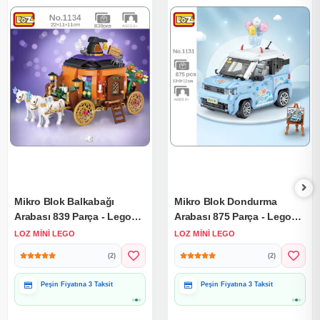
Mikro Blok Balkabağı
Mikro Blok Dondurma
Arabası 839 Parça - Lego
Arabası 875 Parça - Lego
Setleri - Loz Mini Lego -
Setleri - Loz Mini Lego -
LOZ MINI LEGO
LOZ MINI LEGO
Araba Lego - Loz Lego -
Araba Lego - Loz Lego -
(2)
(2)
Mikro Bloklar
Mikro Bloklar
Peşin Fiyatına 3 Taksit
Peşin Fiyatına 3 Taksit