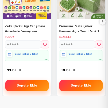
Zeka Çarkı Bigi Yarışması
Premium Pasta Şeker
Anaokulu Versiyonu
Hamuru Açık Yeşil Renk 1
Kg.
FUNCY
SCARLET
Peşin Fiyatına 3 Taksit
Peşin Fiyatına 3 Taksit
999,90 TL
189,90 TL
Sepete Ekle
Sepete Ekle