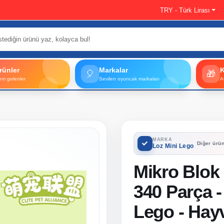
TRY - Türk Lirası
rünler
Markalar
🎈
🎁
eni gelenler
Sevilen oyuncak markaları
A
MARKA
Diğer ürün
Loz Mini Lego
Mikro Blok
340 Parça -
Lego - Hay