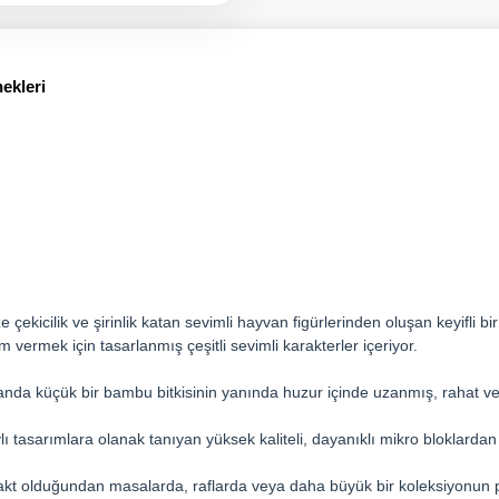
ekleri
 çekicilik ve şirinlik katan sevimli hayvan figürlerinden oluşan keyifli b
 vermek için tasarlanmış çeşitli sevimli karakterler içeriyor.
da küçük bir bambu bitkisinin yanında huzur içinde uzanmış, rahat ve me
ı tasarımlara olanak tanıyan yüksek kaliteli, dayanıklı mikro bloklardan 
akt olduğundan masalarda, raflarda veya daha büyük bir koleksiyonun p