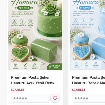
Premium Pasta Şeker
Premium Pasta Şe
Hamuru Açık Yeşil Renk 1
Hamuru Bebek Ma
Kg.
Renk 1 Kg.
SCARLET
SCARLET