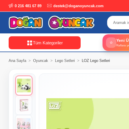
0 216 481 67 89
destek@doganoyuncak.com
Yeni Ü
⭐
Tüm Kategoriler
Raflara y
Ana Sayfa
Oyuncak
Lego Setleri
LOZ Lego Setleri