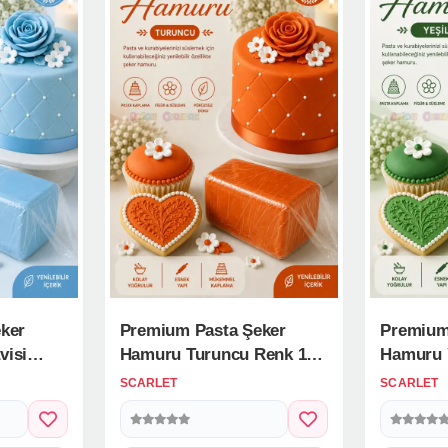
ker
Premium Pasta Şeker
Premium
visi
Hamuru Turuncu Renk 1
Hamuru Y
Kg.
SCARLET
SCARLET