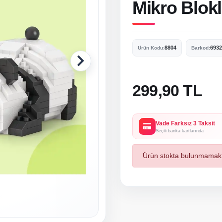
Mikro Blokl
8804
6932
Ürün Kodu:
Barkod:
299,90 TL
Vade Farksız 3 Taksit
Seçili banka kartlarında
Ürün stokta bulunmamakt