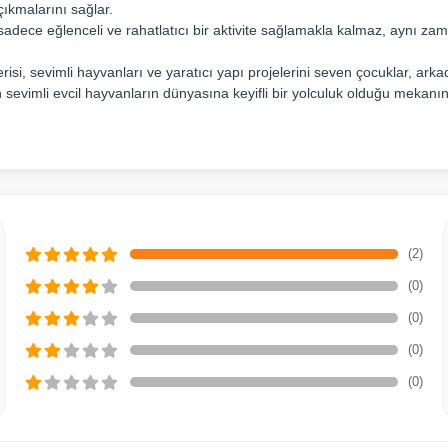
 çıkmalarını sağlar.
adece eğlenceli ve rahatlatıcı bir aktivite sağlamakla kalmaz, aynı za
isi, sevimli hayvanları ve yaratıcı yapı projelerini seven çocuklar, ark
n sevimli evcil hayvanların dünyasına keyifli bir yolculuk olduğu mekanın
(2)
(0)
(0)
(0)
(0)