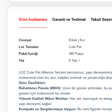
Ürün Açıklaması
Garanti ve Teslimat
Taksit Seçen
Cinsiyet
Erkek
|
Kız
Loz Temaları
Cute Pet
Paket İçeriği
340 Parça
Yaş
6 Yaş +
LOZ Cute Pet Alliance Serisini tanıtıyoruz, yapı deneyiminize
mükemmel olan bu seri, kalpleri eritmek ve yaratıcılığa ilham
Ürün Özellikleri:
Rahatlatıcı Panda (8804):
Uzun bir günün ardından, bu pan
gösteri için mükemmel bir model.
Yüksek Kaliteli Mikro Bloklar:
Her set, karmaşık ve detayl
yapı deneyimi sağlar.
Kompakt ve Sergilenmeye Uygun:
Bu mini figürler komp