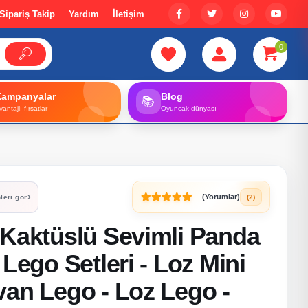
Sipariş Takip
Yardım
İletişim
0
Kampanyalar
Blog
📚
vantajlı fırsatlar
Oyuncak dünyası
(Yorumlar)
(2)
leri gör
 Kaktüslü Sevimli Panda
 Lego Setleri - Loz Mini
van Lego - Loz Lego -