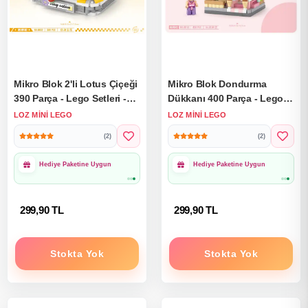
Mikro Blok 2'li Lotus Çiçeği
Mikro Blok Dondurma
390 Parça - Lego Setleri -
Dükkanı 400 Parça - Lego
Loz Mini Lego - Çiçek Lego
Setleri - Loz Mini Lego -
LOZ MINI LEGO
LOZ MINI LEGO
- Loz Lego - Mikro Bloklar
Şehir Lego - Loz Lego -
(2)
(2)
Mikro Bloklar
1000₺ Üzeri Ücretsiz
1000₺ Üzeri Ücretsiz
Kargo
Kargo
299,90 TL
299,90 TL
Stokta Yok
Stokta Yok