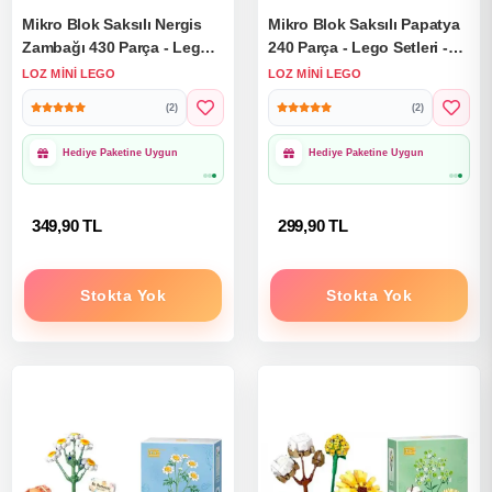
Mikro Blok Saksılı Nergis
Mikro Blok Saksılı Papatya
Zambağı 430 Parça - Lego
240 Parça - Lego Setleri -
Setleri - Loz Mini Lego -
Loz Mini Lego - Çiçek Lego
LOZ MINI LEGO
LOZ MINI LEGO
Çiçek Lego - Loz Lego -
- Loz Lego - Mikro Bloklar
(2)
(2)
Mikro Bloklar
1000₺ Üzeri Ücretsiz
1000₺ Üzeri Ücretsiz
Kargo
Kargo
349,90 TL
299,90 TL
Stokta Yok
Stokta Yok