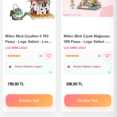
Mikro Blok Çiçekler 4 703
Mikro Blok Çiçek Mağazası
Parça - Lego Setleri - Loz
390 Parça - Lego Setleri -
Mini Lego - Çiçek Lego -
Loz Mini Lego - Çiçek Lego
LOZ MINI LEGO
LOZ MINI LEGO
Loz Lego - Mikro Bloklar
- Loz Lego - Mikro Bloklar
(2)
(2)
1000₺ Üzeri Ücretsiz
1000₺ Üzeri Ücretsiz
Kargo
Kargo
799,90 TL
299,90 TL
Stokta Yok
Stokta Yok