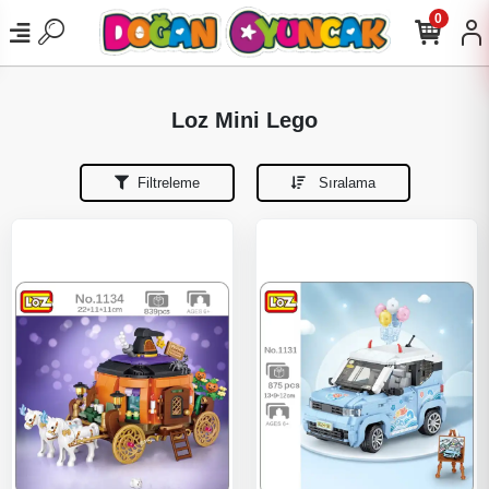
0
Loz Mini Lego
Filtreleme
Sıralama