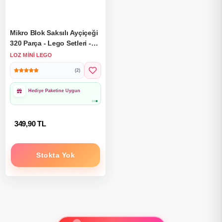
Mikro Blok Saksılı Ayçiçeği
320 Parça - Lego Setleri -
Loz Mini Lego - Çiçek Lego
LOZ MINI LEGO
- Loz Lego - Mikro Bloklar
(2)
1000₺ Üzeri Ücretsiz
Kargo
349,90 TL
Stokta Yok