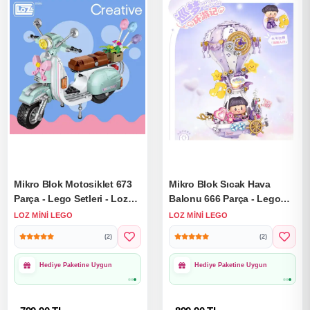
Mikro Blok Motosiklet 673
Mikro Blok Sıcak Hava
Parça - Lego Setleri - Loz
Balonu 666 Parça - Lego
Mini Lego - Motor Lego -
Setleri - Loz Mini Lego -
LOZ MINI LEGO
LOZ MINI LEGO
Loz Lego - Mikro Bloklar
Balon Lego - Loz Lego -
(2)
(2)
Mikro Bloklar
1000₺ Üzeri Ücretsiz
1000₺ Üzeri Ücretsiz
Kargo
Kargo