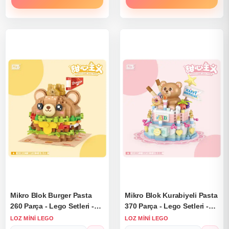
Mikro Blok Burger Pasta
Mikro Blok Kurabiyeli Pasta
260 Parça - Lego Setleri -
370 Parça - Lego Setleri -
Loz Mini Lego - Pasta Lego
Loz Mini Lego - Pasta Lego
LOZ MINI LEGO
LOZ MINI LEGO
- Loz Lego - Mikro Bloklar
- Loz Lego - Mikro Bloklar