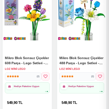
Mikro Blok Sonsuz Çiçekler
Mikro Blok Sonsuz Çiçekler
608 Parça - Lego Setleri -
488 Parça - Lego Setleri -
Loz Mini Lego - Çiçek Lego
Loz Mini Lego - Çiçek Lego
LOZ MINI LEGO
LOZ MINI LEGO
- Loz Lego - Mikro Bloklar
- Loz Lego - Mikro Bloklar
(2)
(2)
1000₺ Üzeri Ücretsiz
1000₺ Üzeri Ücretsiz
Kargo
Kargo
549,90 TL
549,90 TL