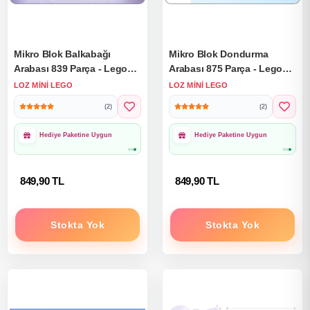
Mikro Blok Balkabağı
Mikro Blok Dondurma
Arabası 839 Parça - Lego
Arabası 875 Parça - Lego
Setleri - Loz Mini Lego -
Setleri - Loz Mini Lego -
LOZ MINI LEGO
LOZ MINI LEGO
Araba Lego - Loz Lego -
Araba Lego - Loz Lego -
(2)
(2)
Mikro Bloklar
Mikro Bloklar
1000₺ Üzeri Ücretsiz
1000₺ Üzeri Ücretsiz
Kargo
Kargo
849,90 TL
849,90 TL
Stokta Yok
Stokta Yok