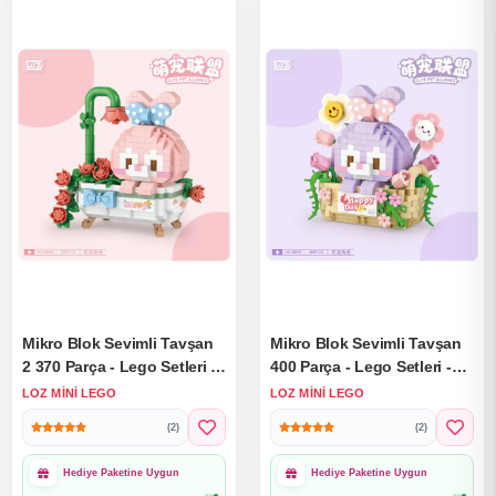
Mikro Blok Sevimli Tavşan
Mikro Blok Sevimli Tavşan
2 370 Parça - Lego Setleri -
400 Parça - Lego Setleri -
Loz Mini Lego - Hayvan
Loz Mini Lego - Hayvan
LOZ MINI LEGO
LOZ MINI LEGO
Lego - Loz Lego - Mikro
Lego - Loz Lego - Mikro
(2)
(2)
Bloklar
Bloklar
1000₺ Üzeri Ücretsiz
1000₺ Üzeri Ücretsiz
Kargo
Kargo