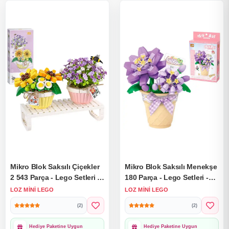
Mikro Blok Saksılı Çiçekler
Mikro Blok Saksılı Menekşe
2 543 Parça - Lego Setleri -
180 Parça - Lego Setleri -
Loz Mini Lego - Çiçek Lego
Loz Mini Lego - Çiçek Lego
LOZ MINI LEGO
LOZ MINI LEGO
- Loz Lego - Mikro Bloklar
- Loz Lego - Mikro Bloklar
(2)
(2)
1000₺ Üzeri Ücretsiz
1000₺ Üzeri Ücretsiz