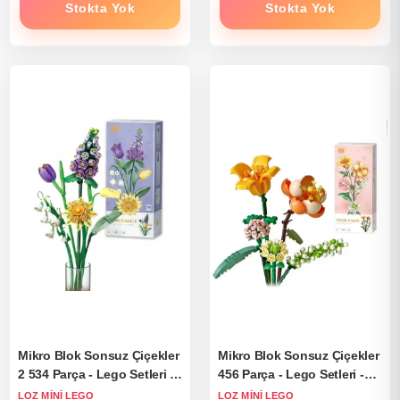
Stokta Yok
Stokta Yok
Mikro Blok Sonsuz Çiçekler
Mikro Blok Sonsuz Çiçekler
2 534 Parça - Lego Setleri -
456 Parça - Lego Setleri -
Loz Mini Lego - Çiçek Lego
Loz Mini Lego - Çiçek Lego
LOZ MINI LEGO
LOZ MINI LEGO