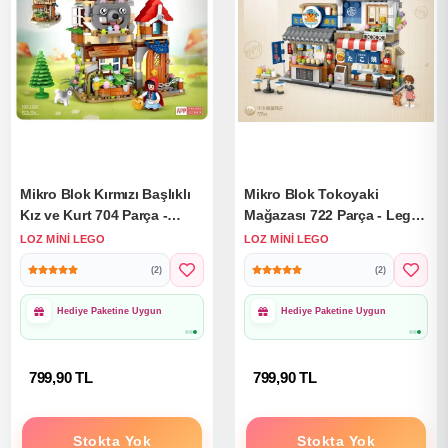
Mikro Blok Kırmızı Başlıklı
Mikro Blok Tokoyaki
Kız ve Kurt 704 Parça -
Mağazası 722 Parça - Lego
Lego Setleri - Loz Mini
Setleri - Loz Mini Lego -
LOZ MINI LEGO
LOZ MINI LEGO
Lego - Dükkan Lego - Loz
Dükkan Lego - Loz Lego -
(2)
(2)
Lego - Mikro Bloklar
Mikro Bloklar
1000₺ Üzeri Ücretsiz
1000₺ Üzeri Ücretsiz
Kargo
Kargo
799,90 TL
799,90 TL
Stokta Yok
Stokta Yok