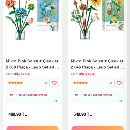
Mikro Blok Sonsuz Çiçekler
Mikro Blok Sonsuz Çiçekler
2 680 Parça - Lego Setleri -
2 646 Parça - Lego Setleri -
Loz Mini Lego - Çiçek Lego
Loz Mini Lego - Çiçek Lego
LOZ MINI LEGO
LOZ MINI LEGO
- Loz Lego - Mikro Bloklar
- Loz Lego - Mikro Bloklar
(2)
(2)
1000₺ Üzeri Ücretsiz
1000₺ Üzeri Ücretsiz
Kargo
Kargo
499,90 TL
549,90 TL