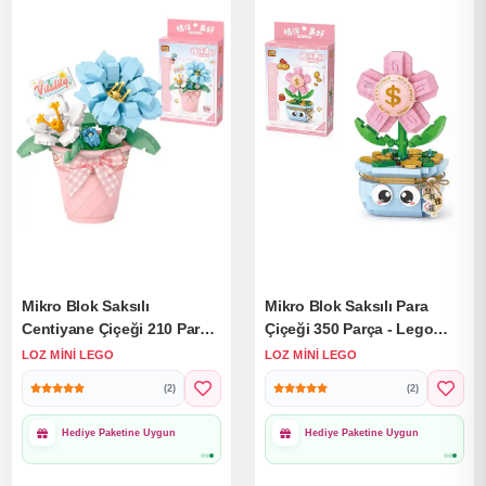
Mikro Blok Saksılı
Mikro Blok Saksılı Para
Centiyane Çiçeği 210 Parça
Çiçeği 350 Parça - Lego
- Lego Setleri - Loz Mini
Setleri - Loz Mini Lego -
LOZ MINI LEGO
LOZ MINI LEGO
Lego - Çiçek Lego - Loz
Çiçek Lego - Loz Lego -
(2)
(2)
Lego - Mikro Bloklar
Mikro Bloklar
1000₺ Üzeri Ücretsiz
1000₺ Üzeri Ücretsiz
Kargo
Kargo