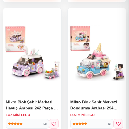
Mikro Blok Şehir Merkezi
Mikro Blok Şehir Merkezi
Havuç Arabası 242 Parça -
Dondurma Arabası 294
Lego Setleri - Loz Mini
Parça - Lego Setleri - Loz
LOZ MINI LEGO
LOZ MINI LEGO
Lego - Çiçek Lego - Loz
Mini Lego - Çiçek Lego -
(2)
(3)
Lego - Mikro Bloklar
Loz Lego - Mikro Bloklar