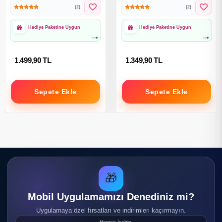
Salıncak Oyuncağı
Salıncak Oyuncağı
(2)
(2)
Hediye Paketine Uygun
Hediye Paketine Uygun
1.499,90 TL
1.349,90 TL
Sepete Ekle
Sepete Ekle
🎁
Mobil Uygulamamızı Denediniz mi?
Uygulamaya özel fırsatları ve indirimleri kaçırmayın.
Hemen İndirin