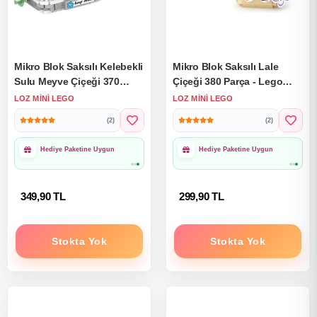
Mikro Blok Saksılı Kelebekli
Mikro Blok Saksılı Lale
Sulu Meyve Çiçeği 370
Çiçeği 380 Parça - Lego
Parça - Lego Setleri - Loz
Setleri - Loz Mini Lego -
LOZ MINI LEGO
LOZ MINI LEGO
Mini Lego - Çiçek Lego -
Çiçek Lego - Loz Lego -
(2)
(2)
Loz Lego - Mikro Bloklar
Mikro Bloklar
1000₺ Üzeri Ücretsiz
1000₺ Üzeri Ücretsiz
Kargo
Kargo
349,90 TL
299,90 TL
Stokta Yok
Stokta Yok