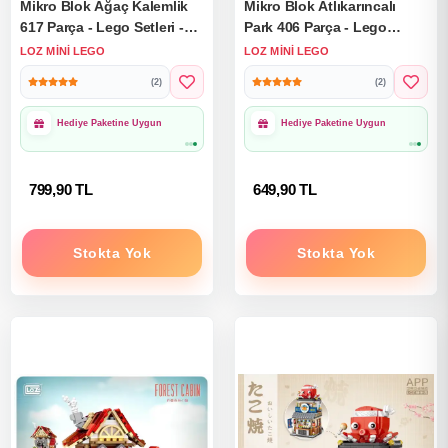
Mikro Blok Ağaç Kalemlik
Mikro Blok Atlıkarıncalı
617 Parça - Lego Setleri -
Park 406 Parça - Lego
Loz Mini Lego - Dükkan
Setleri - Loz Mini Lego -
LOZ MINI LEGO
LOZ MINI LEGO
Lego - Loz Lego - Mikro
Dükkan Lego - Loz Lego -
(2)
(2)
Bloklar
Mikro Bloklar
1000₺ Üzeri Ücretsiz
1000₺ Üzeri Ücretsiz
Kargo
Kargo
799,90 TL
649,90 TL
Stokta Yok
Stokta Yok