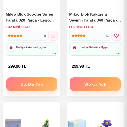
Mikro Blok Scooter Süren
Mikro Blok Kaktüslü
Panda 320 Parça - Lego
Sevimli Panda 340 Parça -
Setleri - Loz Mini Lego -
Lego Setleri - Loz Mini
LOZ MINI LEGO
LOZ MINI LEGO
Hayvan Lego - Loz Lego -
Lego - Hayvan Lego - Loz
(2)
(2)
Mikro Bloklar
Lego - Mikro Bloklar
1000₺ Üzeri Ücretsiz
1000₺ Üzeri Ücretsiz
Kargo
Kargo
299,90 TL
299,90 TL
Stokta Yok
Stokta Yok