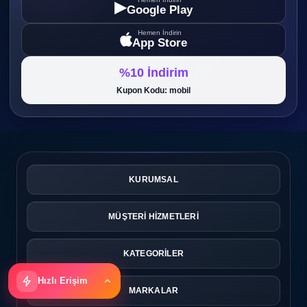
▶
Google Play
Hemen İndirin
App Store
%10 İndirim
Kupon Kodu: mobil
KURUMSAL
MÜŞTERİ HİZMETLERİ
KATEGORİLER
Hızlı Erişim
MARKALAR