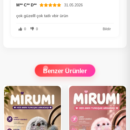
M** C** D**
31.05.2026
çok güzelll çok tatlı vbir ürün
0
0
Bildir
Benzer Ürünler