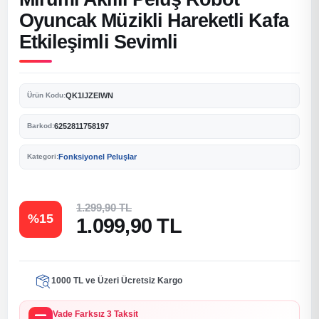
Oyuncak Müzikli Hareketli Kafa
Etkileşimli Sevimli
QK1IJZEIWN
Ürün Kodu:
6252811758197
Barkod:
Fonksiyonel Peluşlar
Kategori:
1.299,90 TL
%15
1.099,90 TL
1000 TL ve Üzeri Ücretsiz Kargo
Vade Farksız 3 Taksit