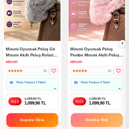
Mirumi Oyuncak Peluş Gri
Mirumi Oyuncak Peluş
Mirumi Akıllı Peluş Robot
Pembe Mirumi Akıllı Peluş
Oyuncak Müzikli Hareketli
Robot Oyuncak Müzikli
MIRUMI
MIRUMI
Kafa Etkileşimli Sevimli
Hareketli Kafa Etkileşimli
(1)
(1)
Sevimli
Peşin Fiyatına 3 Taksit
Peşin Fiyatına 3 Taksit
Hediye Paketine Uygun
Hediye Paketine Uygun
1.299,90 TL
1.299,90 TL
%15
%15
1.099,90 TL
1.099,90 TL
Sepete Ekle
Stokta Yok