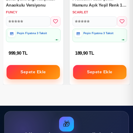
Anaokulu Versiyonu
Hamuru Açık Yeşil Renk 1
Kg.
FUNCY
SCARLET
Peşin Fiyatına 3 Taksit
Peşin Fiyatına 3 Taksit
Hediye Paketine Uygun
Hediye Paketine Uygun
999,90 TL
189,90 TL
Sepete Ekle
Sepete Ekle
🎁