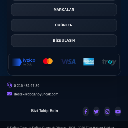
MARKALAR
ÜRÜNLER
BİZE ULAŞIN
0 216 481 67 89
destek@doganoyuncak.com
Bizi Takip Edin
© Doğan Toys ve Doğan Oyuncak Dünyası 2005 - 2026
Tüm Hakları Saklıdır