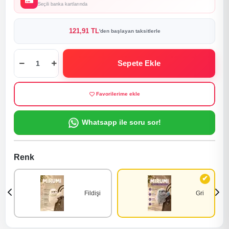
Seçili banka kartlarında
121,91 TL
'den başlayan taksitlerle
Sepete Ekle
Favorilerime ekle
Whatsapp ile soru sor!
Renk
Fildişi
Gri