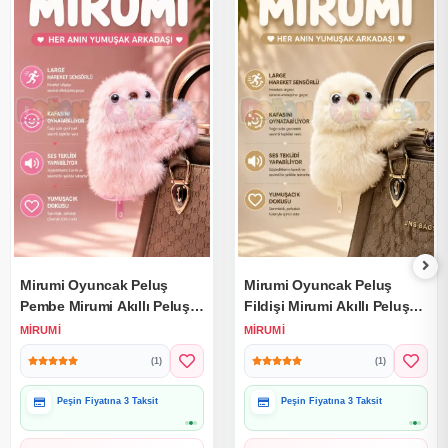
Mirumi Oyuncak Peluş
Mirumi Oyuncak Peluş
Pembe Mirumi Akıllı Peluş
Fildişi Mirumi Akıllı Peluş
Robot Oyuncak Müzikli
Robot Oyuncak Müzikli
MIRUMI
MIRUMI
Hareketli Kafa Etkileşimli
Hareketli Kafa Etkileşimli
(1)
(1)
Sevimli
Sevimli
Hediye Paketine Uygun
Hediye Paketine Uygun