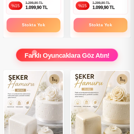
1.299,90 TL
1.299,90 TL
%15
%15
1.099,90 TL
1.099,90 TL
Stokta Yok
Stokta Yok
Farklı Oyuncaklara Göz Atın!