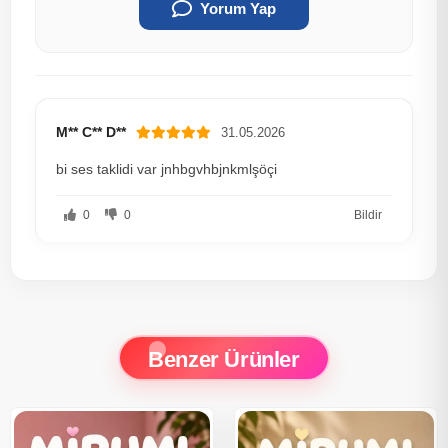
Yorum Yap
M** C** D**
31.05.2026
bi ses taklidi var jnhbgvhbjnkmlşöçi
0
0
Bildir
Benzer Ürünler