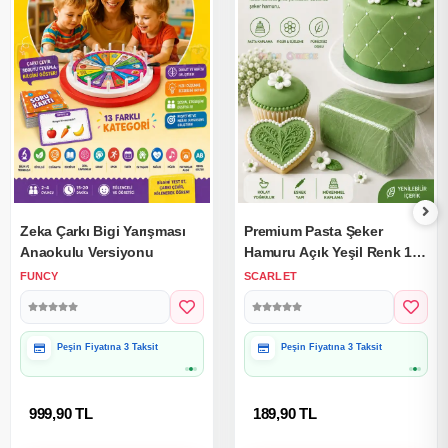
Zeka Çarkı Bigi Yarışması
Premium Pasta Şeker
Anaokulu Versiyonu
Hamuru Açık Yeşil Renk 1
Kg.
FUNCY
SCARLET
Peşin Fiyatına 3 Taksit
Peşin Fiyatına 3 Taksit
999,90 TL
189,90 TL