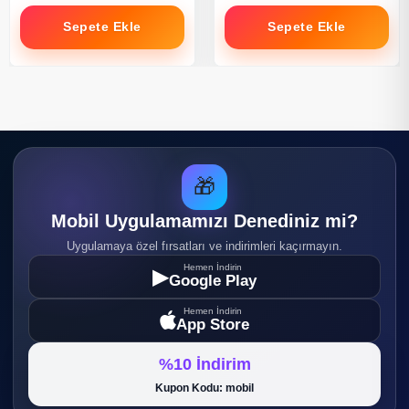
Sepete Ekle
Sepete Ekle
🎁
Mobil Uygulamamızı Denediniz mi?
Uygulamaya özel fırsatları ve indirimleri kaçırmayın.
Hemen İndirin
▶
Google Play
Hemen İndirin
App Store
%10 İndirim
Kupon Kodu: mobil