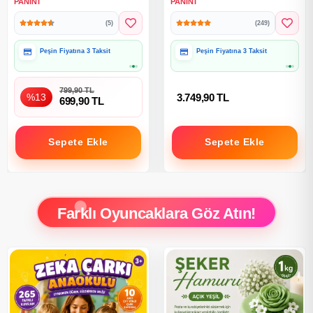
PANINI
PANINI
Albümü 2026
Paketi
(5)
(249)
Hediye Paketine Uygun
Hediye Paketine Uygun
799,90 TL
%13
3.749,90 TL
699,90 TL
Sepete Ekle
Sepete Ekle
Farklı Oyuncaklara Göz Atın!