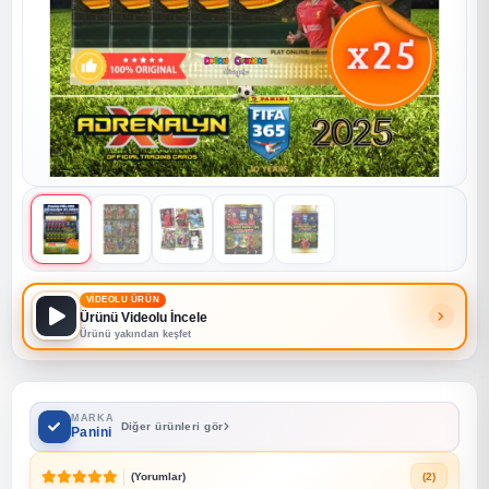
VİDEOLU ÜRÜN
Ürünü Videolu İncele
Ürünü yakından keşfet
MARKA
Diğer ürünleri gör
Panini
(Yorumlar)
(2)