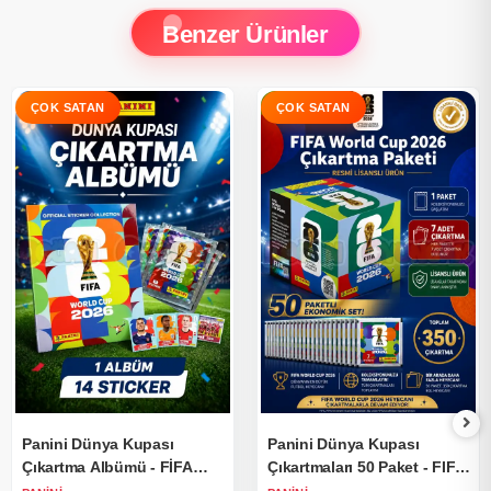
Benzer Ürünler
Panini Dünya Kupası
Panini Dünya Kupası
Çıkartma Albümü - FİFA
Çıkartmaları 50 Paket - FIFA
Dünya Kupası Çıkartma
World Cup 2026 Çıkartma