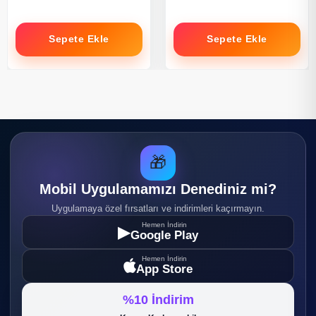
Sepete Ekle
Sepete Ekle
🎁
Mobil Uygulamamızı Denediniz mi?
Uygulamaya özel fırsatları ve indirimleri kaçırmayın.
Hemen İndirin
▶
Google Play
Hemen İndirin
App Store
%10 İndirim