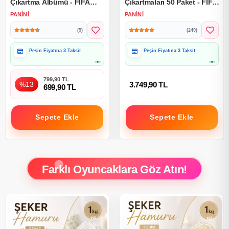
Çıkartma Albümü - FİFA
Çıkartmaları 50 Paket - FIFA
Dünya Kupası Çıkartma
World Cup 2026 Çıkartma
PANINI
PANINI
Albümü 2026
Paketi
(5)
(249)
Peşin Fiyatına 3 Taksit
Peşin Fiyatına 3 Taksit
799,90 TL
%13
3.749,90 TL
699,90 TL
Sepete Ekle
Sepete Ekle
Farklı Oyuncaklara Göz Atın!