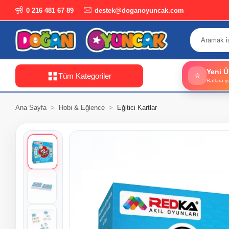
0 216 481 67 89
destek@doganoyuncak.com
Yeni Ü
⭐
Tüm Kategoriler
Raflara y
Ana Sayfa
Hobi & Eğlence
Eğitici Kartlar