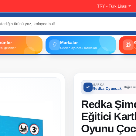
TRY - Türk Lirası
rünler
Markalar
🎈
🎁
eni gelenler
Sevilen oyuncak markaları
A
MARKA
Diğer ü
Redka Oyuncak
Redka Şimd
Eğitici Kar
Oyunu Çocu