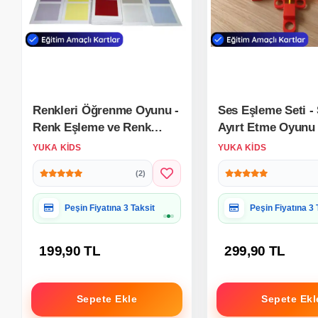
Renkleri Öğrenme Oyunu -
Ses Eşleme Seti - 
Renk Eşleme ve Renk
Ayırt Etme Oyunu
Tonları - Görmr Etkinliği
Oyunu - Konuşma 
YUKA KIDS
YUKA KIDS
Otizim Kartları
Otizim Kartları
(2)
Hediye Paketine Uygun
Hediye Paketine
199,90 TL
299,90 TL
Sepete Ekle
Sepete Ekl