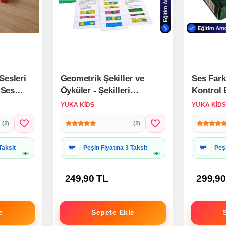
Sesleri
Geometrik Şekiller ve
Ses Farkl
 Ses
Öyküler - Şekilleri
Kontrol 
Etkinliği
Tamamlama Oyunu -
Ses Kart
YUKA KIDS
YUKA KID
Konuşma Etkinliği Otizim
Etkinliği
(2)
(2)
Kartları
 Uygun
Hediye Paketine Uygun
Hed
249,90 TL
299,90
e
Sepete Ekle