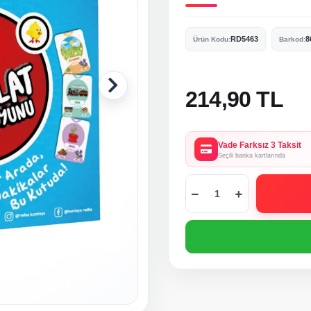
RD5463
8
Ürün Kodu:
Barkod:
214,90 TL
Vade Farksız 3 Taksit
Seçili banka kartlarında