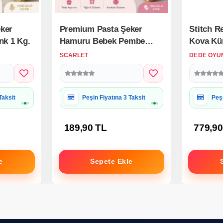
ker
Premium Pasta Şeker
Stitch Re
nk 1 Kg.
Hamuru Bebek Pembe
Kova Kür
Renk 1 Kg.
SCARLET
DEDE OYU
 Uygun
Hediye Paketine Uygun
Hed
189,90 TL
779,90
e
Sepete Ekle