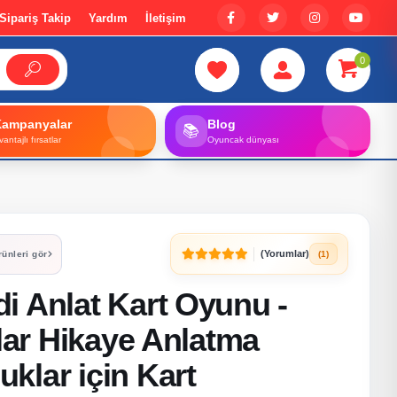
Sipariş Takip
Yardım
İletişim
0
Kampanyalar
Blog
📚
vantajlı fırsatlar
Oyuncak dünyası
(Yorumlar)
(1)
rünleri gör
i Anlat Kart Oyunu -
tlar Hikaye Anlatma
klar için Kart