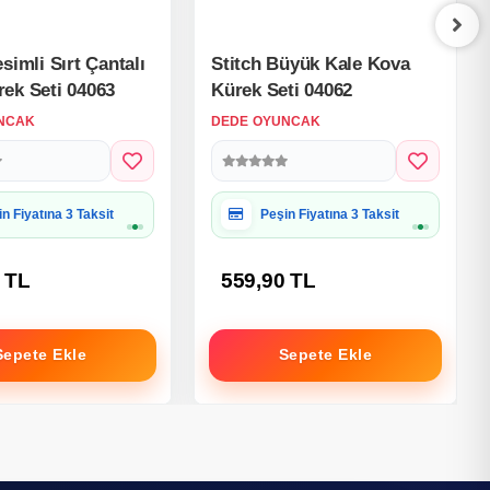
simli Sırt Çantalı
Stitch Büyük Kale Kova
ek Seti 04063
Kürek Seti 04062
NCAK
DEDE OYUNCAK
iye Paketine Uygun
Hediye Paketine Uygun
 TL
559,90 TL
Sepete Ekle
Sepete Ekle