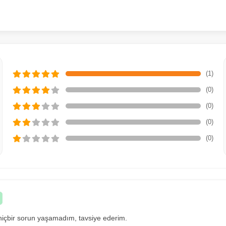
(1)
(0)
(0)
(0)
(0)
 hiçbir sorun yaşamadım, tavsiye ederim.