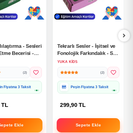
ılaştırma - Sesleri
Tekrarlı Sesler - İşitsel ve
Etme Becerisi -
Fonolojik Farkındalık - Ses
ları Konuşma
Kartları Konuşma Etkinliği
S
YUKA KIDS
 Otizim Kartları
Otizim Kartları
(2)
(2)
iye Paketine Uygun
Hediye Paketine Uygun
 TL
299,90 TL
Sepete Ekle
Sepete Ekle