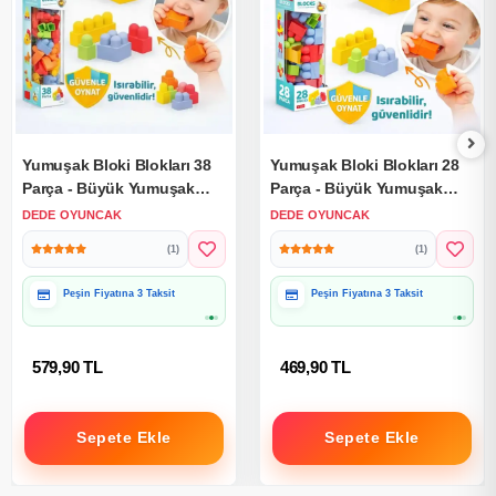
Yumuşak Bloki Blokları 38
Yumuşak Bloki Blokları 28
Parça - Büyük Yumuşak
Parça - Büyük Yumuşak
Bloklar - Büyük Soft Lego
Bloklar - Büyük Soft Lego
DEDE OYUNCAK
DEDE OYUNCAK
Oyuncakları
Oyuncakları
(1)
(1)
Peşin Fiyatına 3 Taksit
Peşin Fiyatına 3 Taksit
579,90 TL
469,90 TL
Sepete Ekle
Sepete Ekle