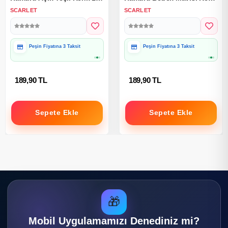
Kg.
1 Kg.
SCARLET
SCARLET
Peşin Fiyatına 3 Taksit
Peşin Fiyatına 3 Taksit
189,90 TL
189,90 TL
Sepete Ekle
Sepete Ekle
🎁
Mobil Uygulamamızı Denediniz mi?