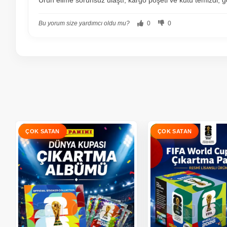
Ürün elime sorunsuz ulaştı; kargo poşeti ve kutu temizdi, g
Bu yorum size yardımcı oldu mu?
0
0