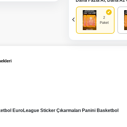
Daha Fazla Al, Daha Az
50
1
2
Paket
Paket
Paket
ekleri
ketbol EuroLeague Sticker Çıkarmaları Panini Basketbol