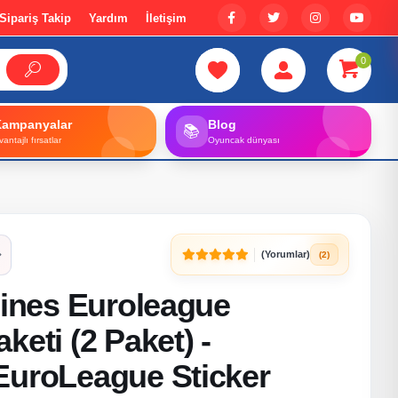
Sipariş Takip
Yardım
İletişim
0
Kampanyalar
Blog
📚
vantajlı fırsatlar
Oyuncak dünyası
(Yorumlar)
(2)
lines Euroleague
keti (2 Paket) -
EuroLeague Sticker