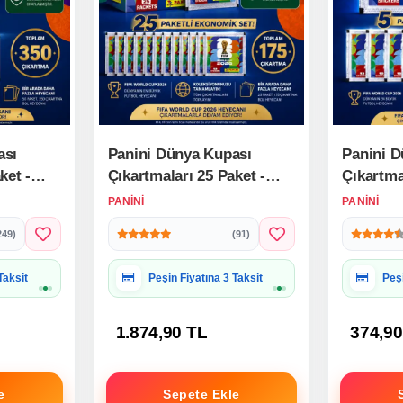
ası
Panini Dünya Kupası
Panini D
ket -
Çıkartmaları 25 Paket -
Çıkartma
026
FIFA World Cup 2026
World C
PANINI
PANINI
Çıkartma Paketi
Paketi
249)
(91)
 Uygun
Hediye Paketine Uygun
Hed
1.874,90 TL
374,90
e
Sepete Ekle