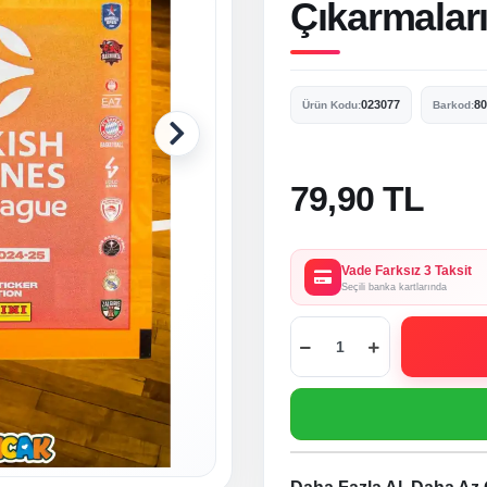
Çıkarmaları
023077
80
Ürün Kodu:
Barkod:
79,90 TL
Vade Farksız 3 Taksit
Seçili banka kartlarında