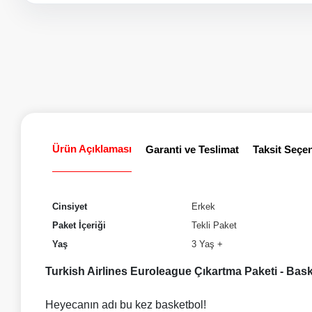
5
10
20
Paket
Paket
Paket
Ürün Açıklaması
Garanti ve Teslimat
Taksit Seçen
Cinsiyet
Erkek
Paket İçeriği
Tekli Paket
Yaş
3 Yaş +
Turkish Airlines Euroleague Çıkartma Paketi - Bas
Heyecanın adı bu kez basketbol!