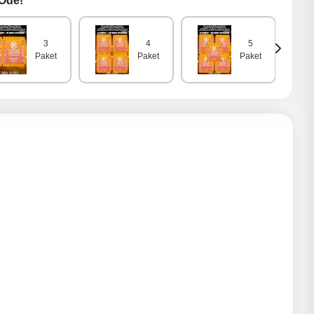
 Öde!
3
4
5
Paket
Paket
Paket