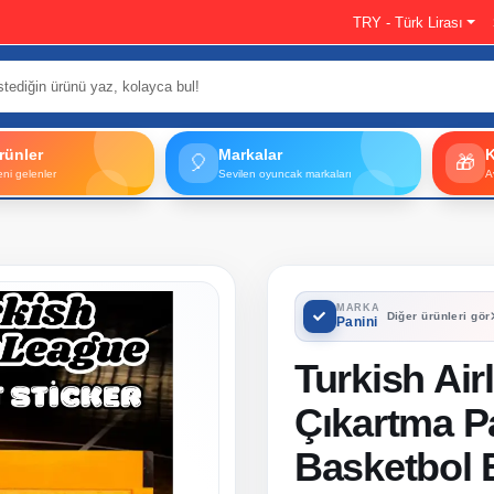
TRY - Türk Lirası
rünler
Markalar
🎈
🎁
eni gelenler
Sevilen oyuncak markaları
A
MARKA
Diğer ürünleri gör
Panini
Turkish Air
Çıkartma Pa
Basketbol 