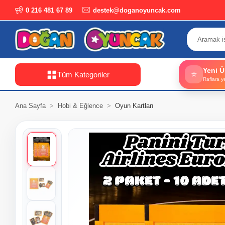
0 216 481 67 89
destek@doganoyuncak.com
Yeni Ü
⭐
Tüm Kategoriler
Raflara y
Ana Sayfa
Hobi & Eğlence
Oyun Kartları