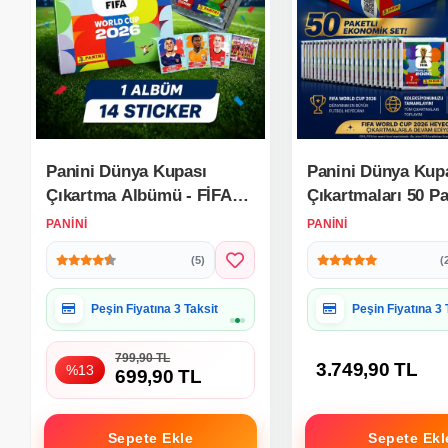
Panini Dünya Kupası
Panini Dünya Kup
Çıkartma Albümü - FİFA
Çıkartmaları 50 Pa
Dünya Kupası Çıkartma
FIFA World Cup 2
PANINI
PANINI
Albümü 2026
Çıkartma Paketi
(5)
(
Hediye Paketine Uygun
Hediye Paketine
799,90 TL
3.749,90 TL
%13
699,90 TL
Sepete Ekle
Sepete Ekl