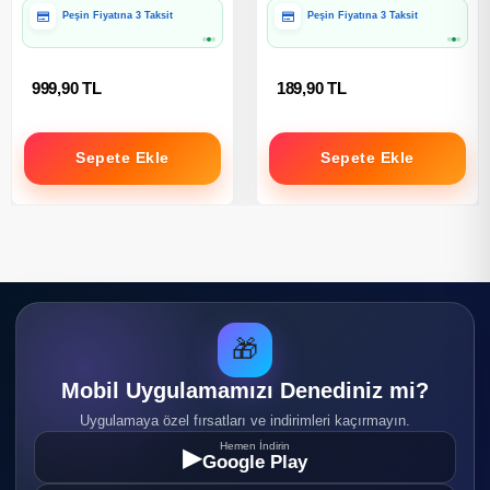
Peşin Fiyatına 3 Taksit
Peşin Fiyatına 3 Taksit
999,90 TL
189,90 TL
Sepete Ekle
Sepete Ekle
🎁
Mobil Uygulamamızı Denediniz mi?
Uygulamaya özel fırsatları ve indirimleri kaçırmayın.
Hemen İndirin
▶
Google Play