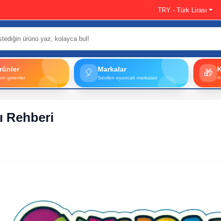
TRY - Türk Lirası
rünler
Markalar
🎈
🎁
eni gelenler
Sevilen oyuncak markaları
A
rı Rehberi