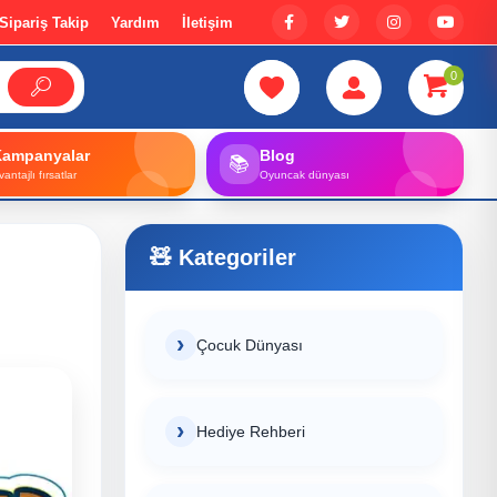
Sipariş Takip
Yardım
İletişim
0
Kampanyalar
Blog
📚
vantajlı fırsatlar
Oyuncak dünyası
Kategoriler
Çocuk Dünyası
Hediye Rehberi