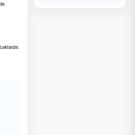
nde
caklardır.