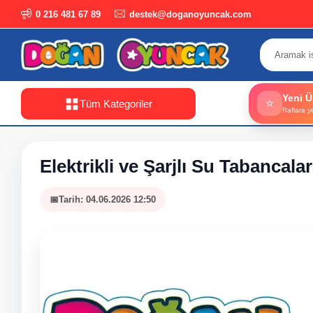
0 216 481 67 89
destek@doganoyuncak.com
Yeni Ü
⭐
Tüm Kategoriler
Raflara y
Elektrikli ve Şarjlı Su Tabancala
Tarih: 04.06.2026 12:50