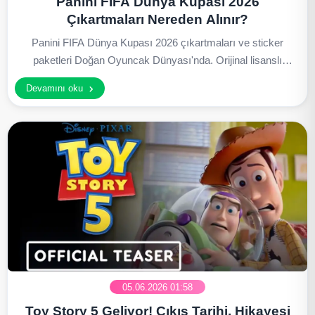
Panini FIFA Dünya Kupası 2026
Çıkartmaları Nereden Alınır?
Panini FIFA Dünya Kupası 2026 çıkartmaları ve sticker
paketleri Doğan Oyuncak Dünyası'nda. Orijinal lisanslı
ürünler, hızlı kargo ve güvenli alışveriş avantajlarıyla
Devamını oku
hemen sipariş verin.
05.06.2026 01:58
Toy Story 5 Geliyor! Çıkış Tarihi, Hikayesi